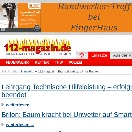
Einsätze
Aus der R
FEUERWEHR
RETTER
THW
POLIZEI
»
Sie sind hier:
Startseite
112-magazin - Brandaktuell aus Ihrer Region
Lehrgang Technische Hilfeleistung – erfolg
beendet
weiterlesen ...
Brilon: Baum kracht bei Unwetter auf Smart
weiterlesen ...