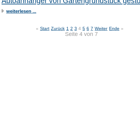
Autoanhänger von Gartengrundstück gest
weiterlesen ...
«
Start
Zurück
1
2
3
4
5
6
7
Weiter
Ende
»
Seite 4 von 7