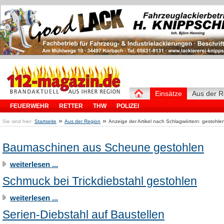
Einsätze
Aus der R
FEUERWEHR
RETTER
THW
POLIZEI
»
»
Sie sind hier:
Startseite
Aus der Region
Anzeige der Artikel nach Schlagwörtern: gestohle
Baumaschinen aus Scheune gestohlen
weiterlesen ...
Schmuck bei Trickdiebstahl gestohlen
weiterlesen ...
Serien-Diebstahl auf Baustellen