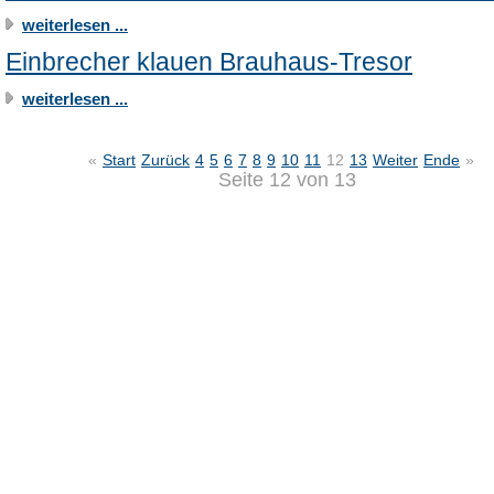
weiterlesen ...
Einbrecher klauen Brauhaus-Tresor
weiterlesen ...
«
Start
Zurück
4
5
6
7
8
9
10
11
12
13
Weiter
Ende
»
Seite 12 von 13