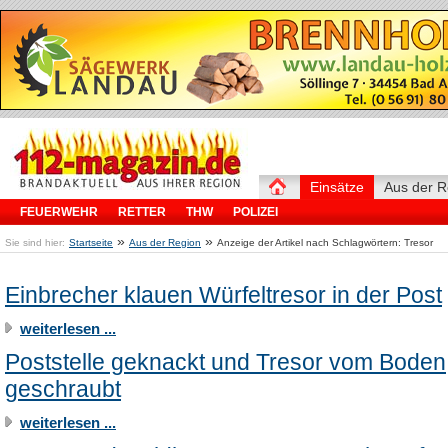
Einsätze
Aus der R
FEUERWEHR
RETTER
THW
POLIZEI
»
»
Sie sind hier:
Startseite
Aus der Region
Anzeige der Artikel nach Schlagwörtern: Tresor
Einbrecher klauen Würfeltresor in der Post
weiterlesen ...
Poststelle geknackt und Tresor vom Boden
geschraubt
weiterlesen ...