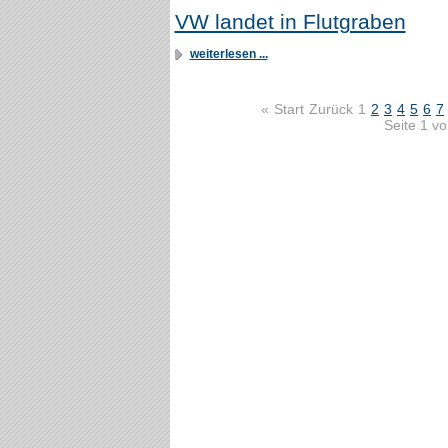
VW landet in Flutgraben
weiterlesen ...
«
Start
Zurück
1
2
3
4
5
6
7
Seite 1 v