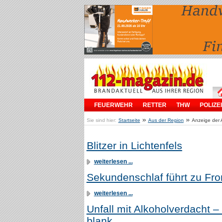
FEUERWEHR
RETTER
THW
POLIZEI
»
»
Sie sind hier:
Startseite
Aus der Region
Anzeige der 
Blitzer in Lichtenfels
weiterlesen ...
Sekundenschlaf führt zu Fron
weiterlesen ...
Unfall mit Alkoholverdacht –
blank