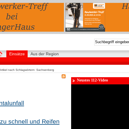
Einsätze
Aus der Region
Artikel nach Schlagwörtern: Sachsenberg
Neustes 112-Video
talunfall
 zu schnell und Reifen