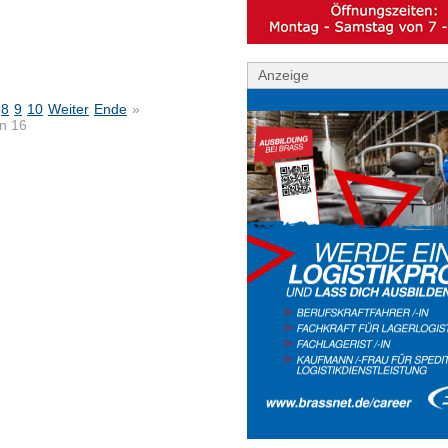
Anzeige
8
9
10
Weiter
Ende
»
on 16