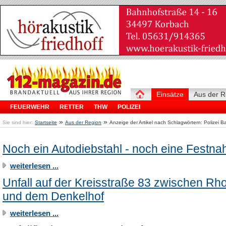
Einsätze
Aus der R
FEUERWEHR
RETTER
THW
POLIZEI
»
»
Sie sind hier:
Startseite
Aus der Region
Anzeige der Artikel nach Schlagwörtern: Polizei B
Noch ein Autodiebstahl - noch eine Festn
weiterlesen ...
Unfall auf der Kreisstraße 83 zwischen Rh
und dem Denkelhof
weiterlesen ...