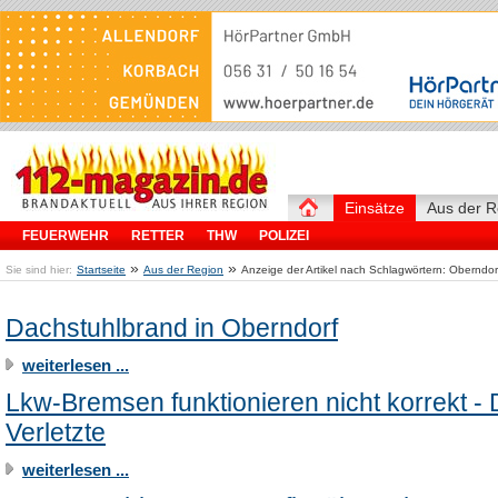
Einsätze
Aus der R
FEUERWEHR
RETTER
THW
POLIZEI
»
»
Sie sind hier:
Startseite
Aus der Region
Anzeige der Artikel nach Schlagwörtern: Oberndor
Dachstuhlbrand in Oberndorf
weiterlesen ...
Lkw-Bremsen funktionieren nicht korrekt - 
Verletzte
weiterlesen ...