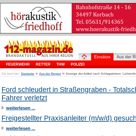
Einsätze
Aus der R
FEUERWEHR
RETTER
THW
POLIZEI
»
»
Sie sind hier:
Startseite
Aus der Region
Anzeige der Artikel nach Schlagwörtern: Lichtenfe
Ford schleudert in Straßengraben - Totals
Fahrer verletzt
weiterlesen ...
Freigestellter Praxisanleiter (m/w/d) gesuch
weiterlesen ...