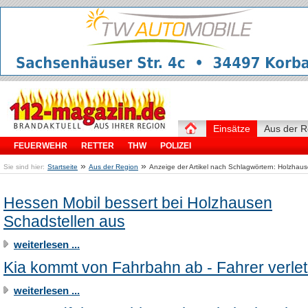
Einsätze
Aus der R
FEUERWEHR
RETTER
THW
POLIZEI
»
»
Sie sind hier:
Startseite
Aus der Region
Anzeige der Artikel nach Schlagwörtern: Holzhau
Hessen Mobil bessert bei Holzhausen
Schadstellen aus
weiterlesen ...
Kia kommt von Fahrbahn ab - Fahrer verlet
weiterlesen ...