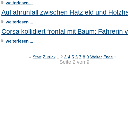
weiterlesen ...
Auffahrunfall zwischen Hatzfeld und Holz
weiterlesen ...
Corsa kollidiert frontal mit Baum: Fahrerin v
weiterlesen ...
«
Start
Zurück
1
2
3
4
5
6
7
8
9
Weiter
Ende
»
Seite 2 von 9