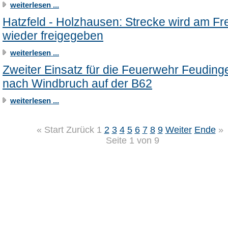
weiterlesen ...
Hatzfeld - Holzhausen: Strecke wird am Fre
wieder freigegeben
weiterlesen ...
Zweiter Einsatz für die Feuerwehr Feuding
nach Windbruch auf der B62
weiterlesen ...
«
Start
Zurück
1
2
3
4
5
6
7
8
9
Weiter
Ende
»
Seite 1 von 9