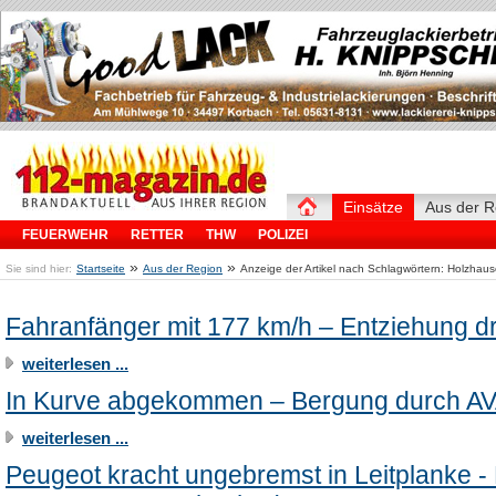
Einsätze
Aus der R
FEUERWEHR
RETTER
THW
POLIZEI
»
»
Sie sind hier:
Startseite
Aus der Region
Anzeige der Artikel nach Schlagwörtern: Holzhau
Fahranfänger mit 177 km/h – Entziehung d
weiterlesen ...
In Kurve abgekommen – Bergung durch A
weiterlesen ...
Peugeot kracht ungebremst in Leitplanke -