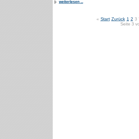
weiterlesen ...
«
Start
Zurück
1
2
3
Seite 3 v