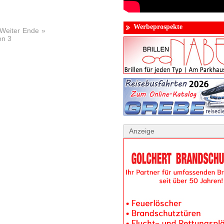
Werbeprospekte
Weiter
Ende
»
on 3
Anzeige