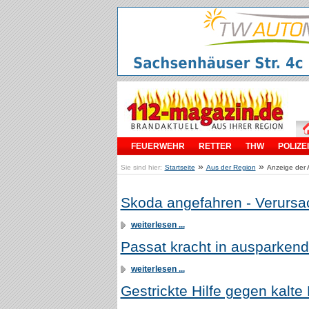
FEUERWEHR
RETTER
THW
POLIZEI
»
»
Sie sind hier:
Startseite
Aus der Region
Anzeige der 
Skoda angefahren - Verursac
weiterlesen ...
Passat kracht in ausparke
weiterlesen ...
Gestrickte Hilfe gegen kalte