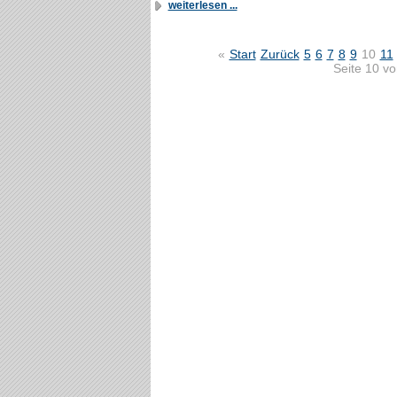
weiterlesen ...
«
Start
Zurück
5
6
7
8
9
10
11
Seite 10 v