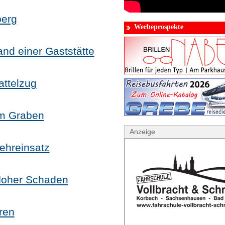
berg
Werbeprospekte
nd einer Gaststätte
ttelzug
im Graben
Anzeige
ehreinsatz
Hoher Schaden
ren