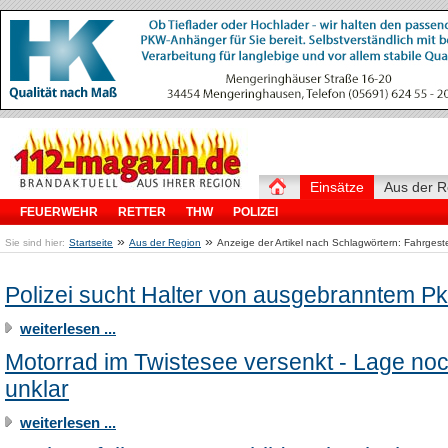
Einsätze
Aus der R
FEUERWEHR
RETTER
THW
POLIZEI
»
»
Sie sind hier:
Startseite
Aus der Region
Anzeige der Artikel nach Schlagwörtern: Fahrges
Polizei sucht Halter von ausgebranntem P
weiterlesen ...
Motorrad im Twistesee versenkt - Lage no
unklar
weiterlesen ...