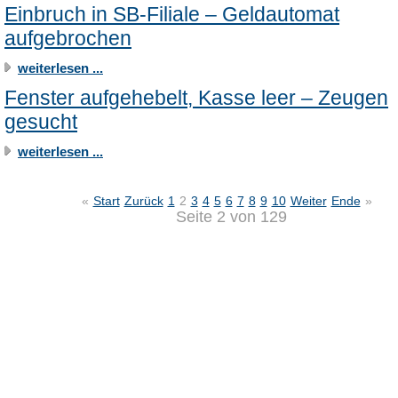
Einbruch in SB-Filiale – Geldautomat
aufgebrochen
weiterlesen ...
Fenster aufgehebelt, Kasse leer – Zeugen
gesucht
weiterlesen ...
«
Start
Zurück
1
2
3
4
5
6
7
8
9
10
Weiter
Ende
»
Seite 2 von 129