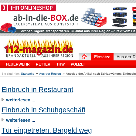
Einsätze
Aus der R
FEUERWEHR
RETTER
THW
POLIZEI
»
»
Sie sind hier:
Startseite
Aus der Region
Anzeige der Artikel nach Schlagwörtern: Einbrech
Einbruch in Restaurant
weiterlesen ...
Einbruch in Schuhgeschäft
weiterlesen ...
Tür eingetreten: Bargeld weg