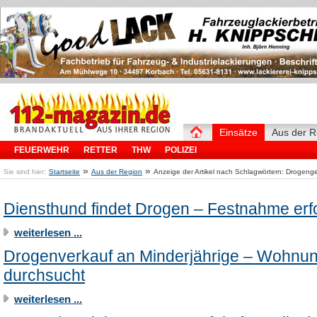
Einsätze
Aus der R
FEUERWEHR
RETTER
THW
POLIZEI
»
»
Sie sind hier:
Startseite
Aus der Region
Anzeige der Artikel nach Schlagwörtern: Drogeng
Diensthund findet Drogen – Festnahme erfo
weiterlesen ...
Drogenverkauf an Minderjährige – Wohnu
durchsucht
weiterlesen ...