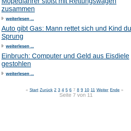
Mopedfahrer stößt mit Rettungswagen
zusammen
weiterlesen ...
Auto gibt Gas: Mann rettet sich und Kind d
Sprung
weiterlesen ...
Einbruch: Computer und Geld aus Eisdiele
gestohlen
weiterlesen ...
«
Start
Zurück
2
3
4
5
6
7
8
9
10
11
Weiter
Ende
»
Seite 7 von 11