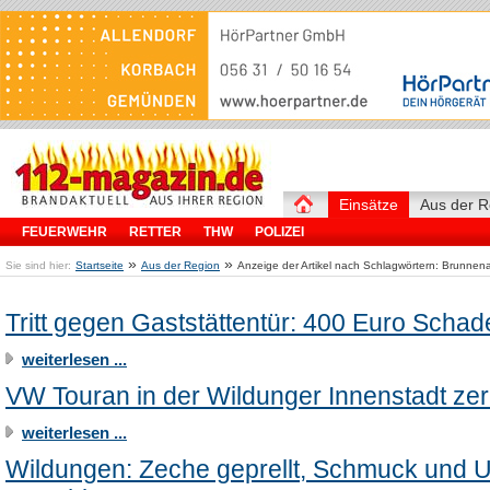
Einsätze
Aus der R
FEUERWEHR
RETTER
THW
POLIZEI
»
»
Sie sind hier:
Startseite
Aus der Region
Anzeige der Artikel nach Schlagwörtern: Brunnena
Tritt gegen Gaststättentür: 400 Euro Schad
weiterlesen ...
VW Touran in der Wildunger Innenstadt zer
weiterlesen ...
Wildungen: Zeche geprellt, Schmuck und 