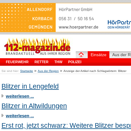
Einsätze
Aus der R
FEUERWEHR
RETTER
THW
POLIZEI
»
»
Sie sind hier:
Startseite
Aus der Region
Anzeige der Artikel nach Schlagwörtern: Blitzer
Blitzer in Lengefeld
weiterlesen ...
Blitzer in Altwildungen
weiterlesen ...
Erst rot, jetzt schwarz: Weitere Blitzer besp