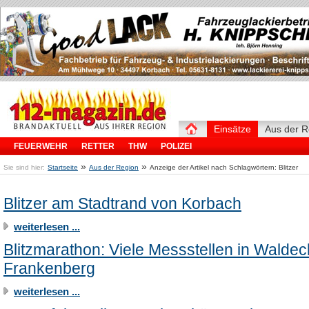
Einsätze
Aus der R
FEUERWEHR
RETTER
THW
POLIZEI
»
»
Sie sind hier:
Startseite
Aus der Region
Anzeige der Artikel nach Schlagwörtern: Blitzer
Blitzer am Stadtrand von Korbach
weiterlesen ...
Blitzmarathon: Viele Messstellen in Waldec
Frankenberg
weiterlesen ...