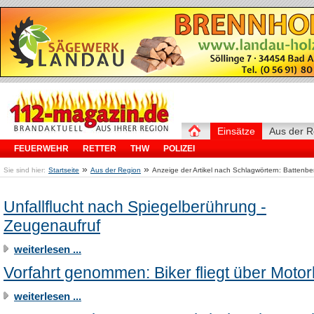
Einsätze
Aus der R
FEUERWEHR
RETTER
THW
POLIZEI
»
»
Sie sind hier:
Startseite
Aus der Region
Anzeige der Artikel nach Schlagwörtern: Battenbe
Unfallflucht nach Spiegelberührung -
Zeugenaufruf
weiterlesen ...
Vorfahrt genommen: Biker fliegt über Moto
weiterlesen ...