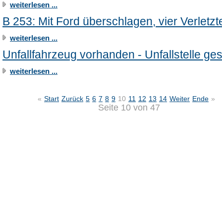
weiterlesen ...
B 253: Mit Ford überschlagen, vier Verletzt
weiterlesen ...
Unfallfahrzeug vorhanden - Unfallstelle ge
weiterlesen ...
«
Start
Zurück
5
6
7
8
9
10
11
12
13
14
Weiter
Ende
»
Seite 10 von 47