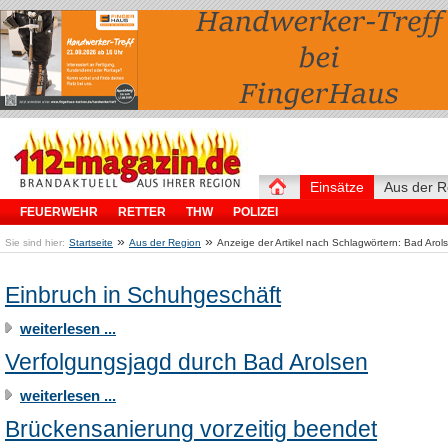
Einsätze
Aus der R
FEUERWEHR
RETTER
THW
POLIZEI
»
»
Sie sind hier:
Startseite
Aus der Region
Anzeige der Artikel nach Schlagwörtern: Bad Arol
Einbruch in Schuhgeschäft
weiterlesen ...
Verfolgungsjagd durch Bad Arolsen
weiterlesen ...
Brückensanierung vorzeitig beendet