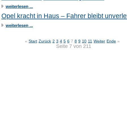
weiterlesen ...
Opel kracht in Haus – Fahrer bleibt unverle
weiterlesen ...
«
Start
Zurück
2
3
4
5
6
7
8
9
10
11
Weiter
Ende
»
Seite 7 von 211