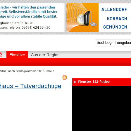
Einsätze
Aus der Region
rtikel nach Schlagwörtern: Alte Kurhaus
Neustes 112-Video
rhaus – Tatverdächtige