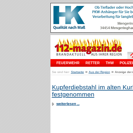
FEUERWEHR
RETTER
THW
POLIZEI
»
»
Sie sind hier:
Startseite
Aus der Region
Anzeige der A
Kupferdiebstahl im alten Ku
festgenommen
weiterlesen ...