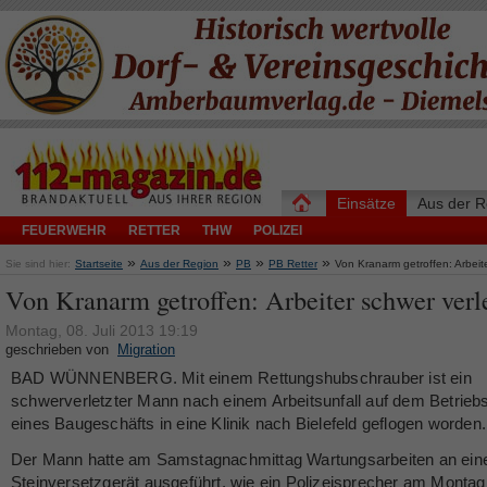
Einsätze
Aus der R
FEUERWEHR
RETTER
THW
POLIZEI
»
»
»
»
Sie sind hier:
Startseite
Aus der Region
PB
PB Retter
Von Kranarm getroffen: Arbeite
Von Kranarm getroffen: Arbeiter schwer verl
Montag, 08. Juli 2013 19:19
geschrieben von
Migration
BAD WÜNNENBERG. Mit einem Rettungshubschrauber ist ein
schwerverletzter Mann nach einem Arbeitsunfall auf dem Betrieb
eines Baugeschäfts in eine Klinik nach Bielefeld geflogen worden.
Der Mann hatte am Samstagnachmittag Wartungsarbeiten an ei
Steinversetzgerät ausgeführt, wie ein Polizeisprecher am Montag