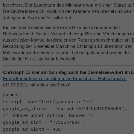
berichtete. Der Lastenarm des Minikrans war mit einer Stütze au
Die Stütze löste sich, wodurch der Kranarm herunterfiel und den 
Jährigen an Kopf und Schulter traf.
Ein weiterer Arbeiter leistete Erste Hilfe und alarmierte den
Rettungsdienst. Da der Notarzt lebensgefährliche Verletzungen ni
ausschließen konnte, forderte er den Rettungshubschrauber an. 
Besatzung der Bielefelder Maschine Christoph 13 übernahm den 
Mittlerweile ist der Verletzte außer Lebensgefahr und wird in der
Bielefelder Klinik stationär behandelt.
Christoph 13 war am Sonntag auch bei Diemelsee-Adorf im E
Ersthelfer befreien eingeklemmten Kradfahrer - Hubschrauber
(07.07.2013, mit Video und Fotos)
{source}
<
script type="text/javascript"
>
<
!--
google_ad_client = "ca-pub-6679455915258683";
/* 468x60 Unter Artikel Banner */
google_ad_slot = "7735614807";
google_ad_width = 468;