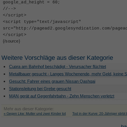
google_ad_height = 60;
//--
>
<
/script
>
<
script type="text/javascript"
src="http://pagead2.googlesyndication.com/pagea
<
/script
>
{/source}
Weitere Vorschläge aus dieser Kategorie
Cupra am Bahnhof beschädigt - Verursacher flüchtet
Metallbauer gesucht - Langes Wochenende, mehr Geld, keine S
Gesucht: Fahrer eines grauen Nissan Qashqai
Stationsleitung bei Grebe gesucht
MAN gerät auf Gegenfahrbahn - Zehn Menschen verletzt
Mehr aus dieser Kategorie:
« Gegen Lkw: Mutter und zwei Kinder tot
Tod in der Kurve: 20-Jähriger stirbt 
ba