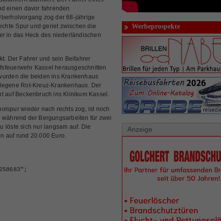
und einen davor fahrenden
Überholvorgang zog der 68-jährige
rechte Spur und geriet zwischen die
Werbeprospekte
 er in das Heck des niederländischen
. Der Fahrer und sein Beifahrer
fsfeuerwehr Kassel herausgeschnitten
 wurden die beiden ins Krankenhaus
gelegene Rot-Kreuz-Krankenhaus. Der
t auf Beckenbruch ins Klinikum Kassel.
olspur wieder nach rechts zog, ist noch
l während der Bergungsarbeiten für zwei
 löste sich nur langsam auf. Die
Anzeige
n auf rund 20.000 Euro.
258683";