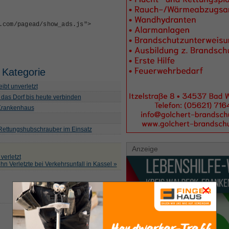
.com/pagead/show_ads.js"
>
 Kategorie
ibt unverletzt
 das Dorf bis heute verbinden
 Krankenhaus
 Rettungshubschrauber im Einsatz
Anzeige
verletzt
hn Verletzte bei Verkehrsunfall in Kassel »
×
back to top