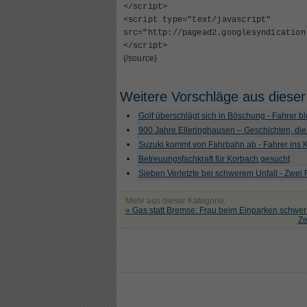
<
/script
>
<
script type="text/javascript"
src="http://pagead2.googlesyndication
<
/script
>
{/source}
Weitere Vorschläge aus dieser
Golf überschlägt sich in Böschung - Fahrer ble
900 Jahre Elleringhausen – Geschichten, die
Suzuki kommt von Fahrbahn ab - Fahrer ins
Betreuungsfachkraft für Korbach gesucht
Sieben Verletzte bei schwerem Unfall - Zwei
Mehr aus dieser Kategorie:
« Gas statt Bremse: Frau beim Einparken schwer 
Ze