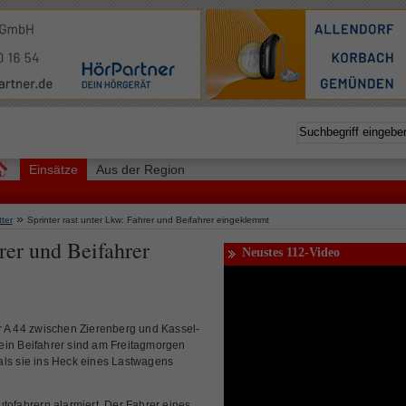
Einsätze
Aus der Region
»
ter
Sprinter rast unter Lkw: Fahrer und Beifahrer eingeklemmt
rer und Beifahrer
Neustes 112-Video
A 44 zwischen Zierenberg und Kassel-
ein Beifahrer sind am Freitagmorgen
als sie ins Heck eines Lastwagens
tofahrern alarmiert. Der Fahrer eines