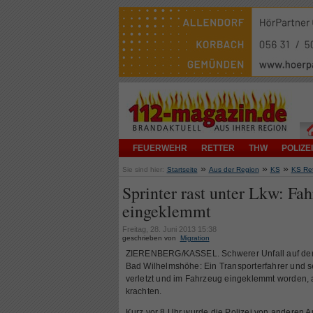
FEUERWEHR
RETTER
THW
POLIZEI
»
»
»
Sie sind hier:
Startseite
Aus der Region
KS
KS Ret
Sprinter rast unter Lkw: Fah
eingeklemmt
Freitag, 28. Juni 2013 15:38
geschrieben von
Migration
ZIERENBERG/KASSEL. Schwerer Unfall auf der 
Bad Wilhelmshöhe: Ein Transporterfahrer und s
verletzt und im Fahrzeug eingeklemmt worden, 
krachten.
Kurz vor 8 Uhr wurde die Polizei von anderen Au