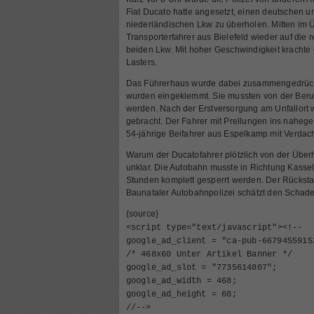
Fiat Ducato hatte angesetzt, einen deutschen 
niederländischen Lkw zu überholen. Mitten im 
Transporterfahrer aus Bielefeld wieder auf die 
beiden Lkw. Mit hoher Geschwindigkeit krachte
Lasters.
Das Führerhaus wurde dabei zusammengedrückt
wurden eingeklemmt. Sie mussten von der Beru
werden. Nach der Erstversorgung am Unfallort
gebracht. Der Fahrer mit Prellungen ins nahe
54-jährige Beifahrer aus Espelkamp mit Verdach
Warum der Ducatofahrer plötzlich von der Überh
unklar. Die Autobahn musste in Richtung Kasse
Stunden komplett gesperrt werden. Der Rückstau
Baunataler Autobahnpolizei schätzt den Schade
{source}
<
script type="text/javascript"
>
<
!--
google_ad_client = "ca-pub-6679455915
/* 468x60 Unter Artikel Banner */
google_ad_slot = "7735614807";
google_ad_width = 468;
google_ad_height = 60;
//--
>