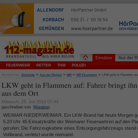
Einsätze
Aus der R
FEUERWEHR
RETTER
THW
POLIZEI
»
»
»
»
Sie sind hier:
Startseite
Aus der Region
MR
MR Feuerwehr
LKW geht in Flammen auf
LKW geht in Flammen auf: Fahrer bringt ihn
aus dem Ort
Mittwoch, 25. Juli 2012 07:44
geschrieben von
Migration
WEIMAR-NIEDERWEIMAR. Ein LKW-Brand hat heute Morgen g
5.20 Uhr 45 Einsatzkräfte der Weimarer Feuerwehren auf den Pl
gerufen: Die Fahrzeugkabine eines Entsorgungsfahrzeugs stand 
Vollbrand, verletzt wurde niemand.