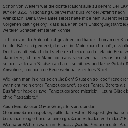
Schon von Weitem war die dichte Rauchsäule zu sehen: Der LK
auf der B255 in Richtung Oberweimar kurz vor der Abfahrt nach
Wenkbach. Der LKW-Fahrer selbst hatte mit einem äußerst bes
Vorgehen dafür gesorgt, dass außer an dem Entsorgungsfahrzeu
weiterer Schaden entstehen konnte.
„Ich bin von der Autobahn abgefahren und habe schon an der Kr
bei der Bäckerei gemerkt, dass es im Motorraum brennt“, erzählte
Doch anstatt einfach dort stehen zu bleiben und direkt die Feuer
alarmieren, fuhr der Mann noch aus Niederweimar heraus und ste
seinen Laster am Straßenrand ab – somit bestand keine Gefahr fü
Anwohner, und auch de Feuerwehr hatte leichtes Spiel.
Wie kann man in einer solch „heißen“ Situation so „cool“ reagier
war nicht mein erster Fahrzeugbrand“, so der Fahrer. Bereits als
Busfahrer habe er zwei Fahrzeugbrände miterlebt – „zum Glück j
ohne Passagiere.“
Auch Einsatzleiter Oliver Grün, stellvertretender
Gemeindebrandinspektor, zollte dem Fahrer Respekt: „Er hat seh
besonnen reagiert und so einen größeren Schaden verhindert.“ F
Weimarer Wehren waren im Einsatz. „Sechs Personen unter At