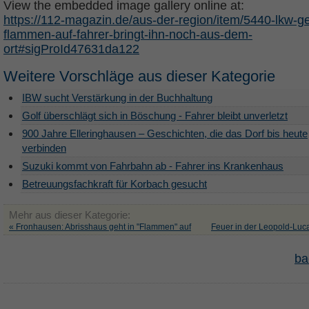
View the embedded image gallery online at:
https://112-magazin.de/aus-der-region/item/5440-lkw-ge
flammen-auf-fahrer-bringt-ihn-noch-aus-dem-
ort#sigProId47631da122
Weitere Vorschläge aus dieser Kategorie
IBW sucht Verstärkung in der Buchhaltung
Golf überschlägt sich in Böschung - Fahrer bleibt unverletzt
900 Jahre Elleringhausen – Geschichten, die das Dorf bis heute
verbinden
Suzuki kommt von Fahrbahn ab - Fahrer ins Krankenhaus
Betreuungsfachkraft für Korbach gesucht
Mehr aus dieser Kategorie:
« Fronhausen: Abrisshaus geht in "Flammen" auf
Feuer in der Leopold-Luc
ba