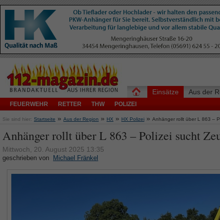
Einsätze
Aus der R
FEUERWEHR
RETTER
THW
POLIZEI
»
»
»
»
Sie sind hier:
Startseite
Aus der Region
HX
HX Polizei
Anhänger rollt über L 863 – P
Anhänger rollt über L 863 – Polizei sucht Ze
Mittwoch, 20. August 2025 13:35
geschrieben von
Michael Fränkel