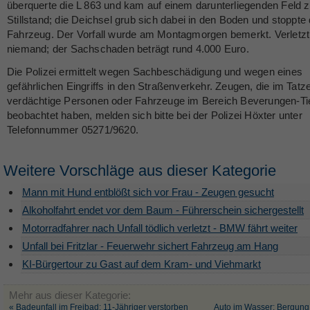
überquerte die L 863 und kam auf einem darunterliegenden Feld 
Stillstand; die Deichsel grub sich dabei in den Boden und stoppte
Fahrzeug. Der Vorfall wurde am Montagmorgen bemerkt. Verletz
niemand; der Sachschaden beträgt rund 4.000 Euro.
Die Polizei ermittelt wegen Sachbeschädigung und wegen eines
gefährlichen Eingriffs in den Straßenverkehr. Zeugen, die im Tatz
verdächtige Personen oder Fahrzeuge im Bereich Beverungen-Ti
beobachtet haben, melden sich bitte bei der Polizei Höxter unter
Telefonnummer 05271/9620.
Weitere Vorschläge aus dieser Kategorie
Mann mit Hund entblößt sich vor Frau - Zeugen gesucht
Alkoholfahrt endet vor dem Baum - Führerschein sichergestellt
Motorradfahrer nach Unfall tödlich verletzt - BMW fährt weiter
Unfall bei Fritzlar - Feuerwehr sichert Fahrzeug am Hang
KI-Bürgertour zu Gast auf dem Kram- und Viehmarkt
Mehr aus dieser Kategorie:
« Badeunfall im Freibad: 11-Jähriger verstorben
Auto im Wasser: Bergung