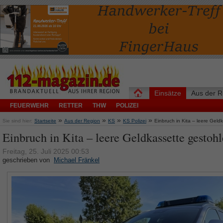
Einsätze
Aus der R
FEUERWEHR
RETTER
THW
POLIZEI
»
»
»
»
Sie sind hier:
Startseite
Aus der Region
KS
KS Polizei
Einbruch in Kita – leere Geld
Einbruch in Kita – leere Geldkassette gestoh
Freitag, 25. Juli 2025 00:53
geschrieben von
Michael Fränkel