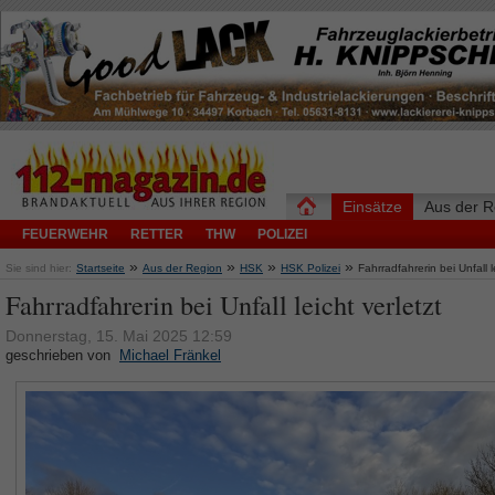
Einsätze
Aus der R
FEUERWEHR
RETTER
THW
POLIZEI
»
»
»
»
Sie sind hier:
Startseite
Aus der Region
HSK
HSK Polizei
Fahrradfahrerin bei Unfall l
Fahrradfahrerin bei Unfall leicht verletzt
Donnerstag, 15. Mai 2025 12:59
geschrieben von
Michael Fränkel