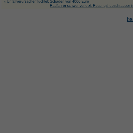
« Unfallverursacher flüchtet: Schaden von 4000 Euro
Radfahrer schwer verletzt: Rettungshubschrauber i
ba