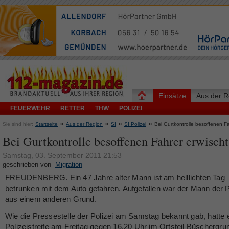
Einsätze
Aus der R
FEUERWEHR
RETTER
THW
POLIZEI
»
»
»
»
Sie sind hier:
Startseite
Aus der Region
SI
SI Polizei
Bei Gurtkontrolle besoffenen Fa
Bei Gurtkontrolle besoffenen Fahrer erwischt
Samstag, 03. September 2011 21:53
geschrieben von
Migration
FREUDENBERG. Ein 47 Jahre alter Mann ist am helllichten Tag
betrunken mit dem Auto gefahren. Aufgefallen war der Mann der P
aus einem anderen Grund.
Wie die Pressestelle der Polizei am Samstag bekannt gab, hatte 
Polizeistreife am Freitag gegen 16.20 Uhr im Ortsteil Büschergru