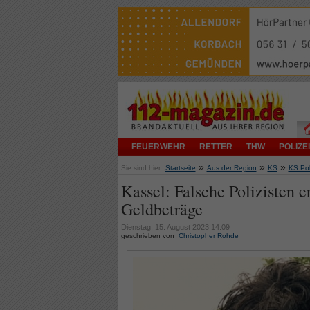
FEUERWEHR
RETTER
THW
POLIZEI
»
»
»
Sie sind hier:
Startseite
Aus der Region
KS
KS Pol
Kassel: Falsche Polizisten 
Geldbeträge
Dienstag, 15. August 2023 14:09
geschrieben von
Christopher Rohde