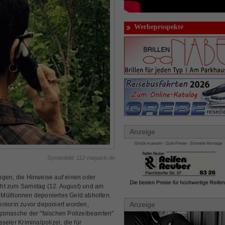
Werbeprospekte
Anzeige
Symbolbild: 112-magazin.de
ugen, die Hinweise auf einen oder
cht zum Samstag (12. August) und am
 Mülltonnen deponiertes Geld abholten.
Anzeige
eniorin zuvor deponiert worden,
ugsmasche der "falschen Polizeibeamten"
eler Kriminalpolizei, die für