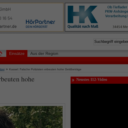
Einsätze
Aus der Region
»
izei
Kassel: Falsche Polizisten erbeuten hohe Geldbeträge
erbeuten hohe
Neustes 112-Video