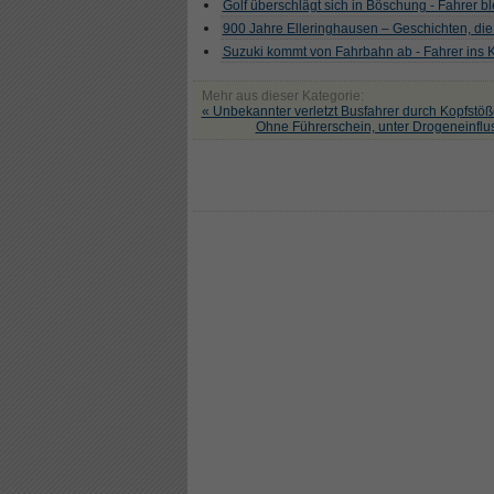
Golf überschlägt sich in Böschung - Fahrer ble
900 Jahre Elleringhausen – Geschichten, die
Suzuki kommt von Fahrbahn ab - Fahrer ins
Mehr aus dieser Kategorie:
« Unbekannter verletzt Busfahrer durch Kopfstöß
Ohne Führerschein, unter Drogeneinfl