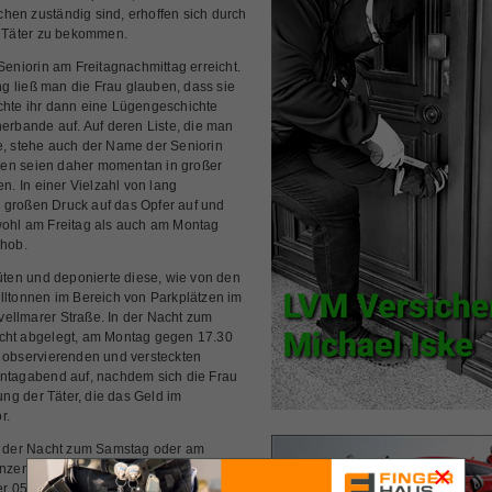
hen zuständig sind, erhoffen sich durch
ie Täter zu bekommen.
 Seniorin am Freitagnachmittag erreicht.
g ließ man die Frau glauben, dass sie
schte ihr dann eine Lügengeschichte
rbande auf. Auf deren Liste, die man
 stehe auch der Name der Seniorin
hen seien daher momentan in großer
en. In einer Vielzahl von lang
 großen Druck auf das Opfer auf und
owohl am Freitag als auch am Montag
bhob.
tüten und deponierte diese, wie von den
ülltonnen im Bereich von Parkplätzen im
vellmarer Straße. In der Nacht zum
acht abgelegt, am Montag gegen 17.30
n observierenden und versteckten
Montagabend auf, nachdem sich die Frau
ng der Täter, die das Geld im
r.
in der Nacht zum Samstag oder am
×
nzenden Straßen verdächtige Personen
r 0561/9100 bei der Polizei in Kassel