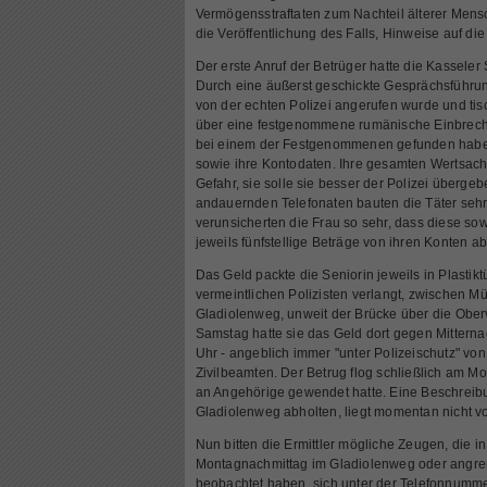
Vermögensstraftaten zum Nachteil älterer Mensc
die Veröffentlichung des Falls, Hinweise auf d
Der erste Anruf der Betrüger hatte die Kasseler
Durch eine äußerst geschickte Gesprächsführun
von der echten Polizei angerufen wurde und ti
über eine festgenommene rumänische Einbreche
bei einem der Festgenommenen gefunden habe,
sowie ihre Kontodaten. Ihre gesamten Wertsac
Gefahr, sie solle sie besser der Polizei übergeb
andauernden Telefonaten bauten die Täter sehr
verunsicherten die Frau so sehr, dass diese s
jeweils fünfstellige Beträge von ihren Konten a
Das Geld packte die Seniorin jeweils in Plastik
vermeintlichen Polizisten verlangt, zwischen M
Gladiolenweg, unweit der Brücke über die Ober
Samstag hatte sie das Geld dort gegen Mittern
Uhr - angeblich immer "unter Polizeischutz" vo
Zivilbeamten. Der Betrug flog schließlich am 
an Angehörige gewendet hatte. Eine Beschreibu
Gladiolenweg abholten, liegt momentan nicht vo
Nun bitten die Ermittler mögliche Zeugen, die 
Montagnachmittag im Gladiolenweg oder angre
beobachtet haben, sich unter der Telefonnumme