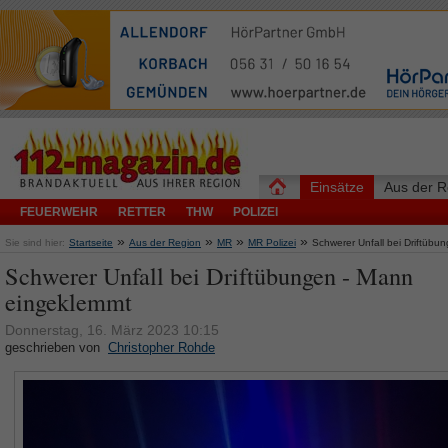
Einsätze
Aus der R
FEUERWEHR
RETTER
THW
POLIZEI
»
»
»
»
Sie sind hier:
Startseite
Aus der Region
MR
MR Polizei
Schwerer Unfall bei Driftüb
Schwerer Unfall bei Driftübungen - Mann
eingeklemmt
Donnerstag, 16. März 2023 10:15
geschrieben von
Christopher Rohde