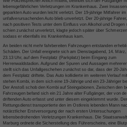
Wie Polizeisprecher Ahlich mitteilt, befindet sich der Fußgänger m
lebensgefährlichen Verletzungen im Krankenhaus. Zwei Insassen
geparkten Auto wurden leicht verletzt. Der 19-jährige Mitfahrer im
unfallverursachenden Auto blieb unverletzt. Der 20-jährige Fahrer,
nach positiven Tests unter dem Einfluss von Alkohol und Drogen 
schien zunächst unverletzt, klagte jedoch später über Schmerzen
sodass er ebenfalls ins Krankenhaus kam.
An beiden nicht mehr fahrbereiten Fahrzeugen entstanden erhebl
Schäden. Der Unfall ereignete sich am Dienstagabend, 14. März
23.13 Uhr, auf dem Festplatz (Parkplatz) beim Eingang zum
Herrenwaldstadion. Aufgrund der Spuren und Aussagen mehrere
stellt sich das Unfallgeschehen zunächst so dar, dass der 20-Jäh
dem Festplatz driftete. Das Auto kollidierte im weiteren Verlauf m
stehen Kombi, in dem sich eine 19-Jährige und ein 23-Jähriger b
Der Anstoß schob den Kombi auf Steingabionen. Zwischen den b
Fahrzeugen befand sich ein 21 Jahre alter Fußgänger, der von d
driftenden Auto erfasst und unter diesem eingeklemmt wurde. De
Rettungsdienst transportierte den im Ostkreis lebenden Mann na
notärztlicher Erstversorgung der nach ersten Untersuchungen
lebensbedrohenden Verletzungen Krankenhaus. Die Staatsanwalt
Marburg ordnete die Sicherstellung des Führerscheins, eine Blut