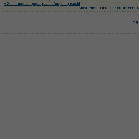
« 25-Jährige angegrapscht - Zeugen gesucht
Maskierter Einbrecher auf frischer T
ba