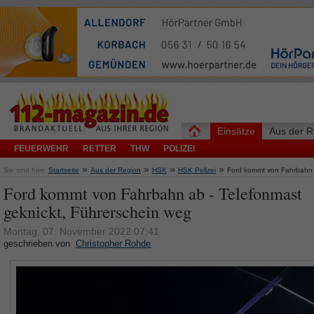
Einsätze
Aus der R
FEUERWEHR
RETTER
THW
POLIZEI
»
»
»
»
Sie sind hier:
Startseite
Aus der Region
HSK
HSK Polizei
Ford kommt von Fahrbahn a
Ford kommt von Fahrbahn ab - Telefonmast
geknickt, Führerschein weg
Montag, 07. November 2022 07:41
geschrieben von
Christopher Rohde