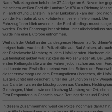
Nach Polizeiangaben befuhr der 37-Jährige am 6. November geg
mit seinem weißen Ford die Landstraße 870 aus Richtung Mass
in Fahrtrichtung Canstein. In einer Linkskurve kam der Ford nach
von der Fahrbahn ab und kollidierte mit einem Telefonmast. Der
Fahrzeugführer blieb unverletzt, der Ford allerdings musste abge
werden. Da der Fahrzeugführer sichtbar unter Alkoholeinfluss sta
wurde ihm eine Blutprobe entnommen.
Weil sich der Unfall an der Landesgrenze Hessen zu Nordrhein-W
ereignet hatte, wurden die Polizeikräfte aus Bad Arolsen, als au
der Polizeiwache Marsberg zu dem Unfall gerufen. Nachdem die
Zuständigkeit geklärt war, rückten die Arolser wieder ab. Bei Eintr
ersten Rettungskräfte war der Fahrer jedoch schon aus dem For
und konnte von Ersthelfern betreut werden. Seitens der Feuerwe
dieser erstversorgt und dem Rettungsdienst übergeben, die Unfall
ausgeleuchtet und gesichert. Unter der Leitung von Frank Wiege
aus Canstein waren die Löschgruppen aus Canstein, Heddinghau
Giershagen, Udorf sowie der Löschzug Marsberg vor Ort, ebenso
First Responder aus Canstein sowie Rettungsdienst und Polizei.
In diesem Zusammenhang weist die Polizei nochmals darauf hin,
unter Alkoholeinwirkung zu unterlassen. Abgesehen von den