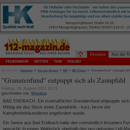
Einsätze
Aus der R
FEUERWEHR
RETTER
THW
POLIZEI
»
»
»
»
Sie sind hier:
Startseite
Aus der Region
MR
MR Polizei
"Granatenfund" entpuppt sic
"Granatenfund" entpuppt sich als Zaunpfahl
Freitag, 26. August 2011 14:11
geschrieben von
Migration
BAD ENDBACH. Ein mutmaßlicher Granatenfund entpuppte sich
Mittag als das Stück eines Zaunpfahls - kurz, bevor der
Kampfmittelräumdienst angefordert wurde.
Ein Senior aus Bad Endbach hatte den vermeintlich brisanten Fu
gemacht: In einem Waldstück oberhalb des neu gebauten Lidl-Ma