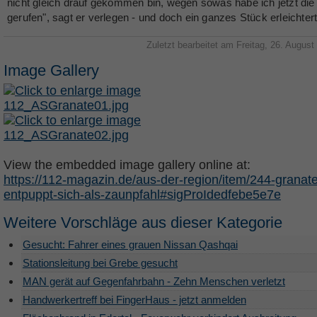
nicht gleich drauf gekommen bin, wegen sowas habe ich jetzt die 
gerufen", sagt er verlegen - und doch ein ganzes Stück erleichtert
Zuletzt bearbeitet am Freitag, 26. August
Image Gallery
View the embedded image gallery online at:
https://112-magazin.de/aus-der-region/item/244-granat
entpuppt-sich-als-zaunpfahl#sigProIdedfebe5e7e
Weitere Vorschläge aus dieser Kategorie
Gesucht: Fahrer eines grauen Nissan Qashqai
Stationsleitung bei Grebe gesucht
MAN gerät auf Gegenfahrbahn - Zehn Menschen verletzt
Handwerkertreff bei FingerHaus - jetzt anmelden