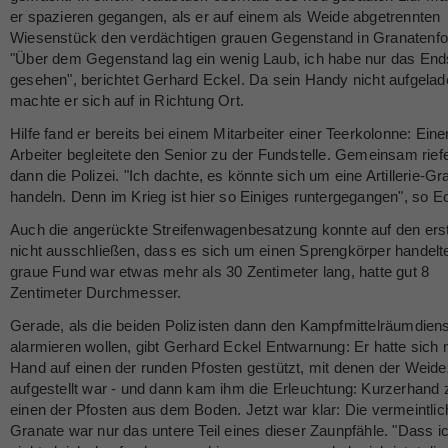
er spazieren gegangen, als er auf einem als Weide abgetrennten
Wiesenstück den verdächtigen grauen Gegenstand in Granatenf
"Über dem Gegenstand lag ein wenig Laub, ich habe nur das End
gesehen", berichtet Gerhard Eckel. Da sein Handy nicht aufgelad
machte er sich auf in Richtung Ort.
Hilfe fand er bereits bei einem Mitarbeiter einer Teerkolonne: Eine
Arbeiter begleitete den Senior zu der Fundstelle. Gemeinsam rief
dann die Polizei. "Ich dachte, es könnte sich um eine Artillerie-Gr
handeln. Denn im Krieg ist hier so Einiges runtergegangen", so Ec
Auch die angerückte Streifenwagenbesatzung konnte auf den erst
nicht ausschließen, dass es sich um einen Sprengkörper handelt
graue Fund war etwas mehr als 30 Zentimeter lang, hatte gut 8
Zentimeter Durchmesser.
Gerade, als die beiden Polizisten dann den Kampfmittelräumdiens
alarmieren wollen, gibt Gerhard Eckel Entwarnung: Er hatte sich 
Hand auf einen der runden Pfosten gestützt, mit denen der Weid
aufgestellt war - und dann kam ihm die Erleuchtung: Kurzerhand 
einen der Pfosten aus dem Boden. Jetzt war klar: Die vermeintlic
Granate war nur das untere Teil eines dieser Zaunpfähle. "Dass i