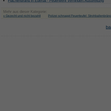
Flächenbrand in Edertal - Feuerwehr verhindert Ausbreitung
Mehr aus dieser Kategorie:
« Gezecht und nicht bezahlt
Polizei schnappt Feuerteufel: Strohballenbränd
ba