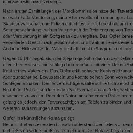
intensivmedizinisch versorgt.
Nach ersten Ermittlungen der Mordkommission hatte der Tatverd
die wahnhafte Vorstellung, seine Eltern wollten ihn umbringen. La
Staatsanwaltschaft und Polizei entschloss er sich deshalb am fr
Sonntagnachmittag, seinen Vater durch die Beimengung von Terp
oder Verdünnung in ein Softgetränk zu vergiften. Das Opfer beme
veränderten Geschmack jedoch sofort und trank nur eine kleine
Ärztliche Hilfe wollte der Vater deshalb nicht in Anspruch nehmen
Gegen 16 Uhr begab sich der 28-jährige Sohn dann in den Keller
elterlichen Hauses und schlug dort mehrfach mit einer kleinen Ax
Kopf seines Vaters ein. Das Opfer erlitt schwere Kopfverletzungen
aber zunächst bei Bewusstsein und konnte seinen Sohn von weit
Schlägen abhalten. Der Tatverdächtige wählte schließlich selbst 
Notruf der Polizei, schilderte den Sachverhalt und äußerte, weite
anwenden zu wollen. Dem den Notruf annehmenden Polizeibeam
gelang es jedoch, den Tatverdächtigen am Telefon zu binden und 
weiteren Tathandlungen abzuhalten.
Opfer ins künstliche Koma gelegt
Beim Eintreffen der ersten Einsatzkräfte stand der Täter vor de
und ließ sich widerstandslos festnehmen. Der Notarzt begann i