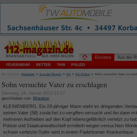
Einsätze
Aus der R
FEUERWEHR
RETTER
THW
POLIZEI
»
»
»
»
Sie sind hier:
Startseite
Aus der Region
KS
KS Polizei
Sohn versuchte Vater zu ers
Sohn versuchte Vater zu erschlagen
Dienstag, 24. Januar 2012 12:17
geschrieben von
Migration
KLEINENBERG. Ein 28-jähriger Mann steht im dringenden Verda
seinen Vater (58) zunächst zu vergiften versucht und ihn dann mi
mehreren Axthieben auf den Kopf lebensgefährlich verletzt zu ha
Polizei und Staatsanwaltschaft ermitteln wegen versuchten Mord
schwer verletzte Opfer wird in einem Paderborner Krankenhaus