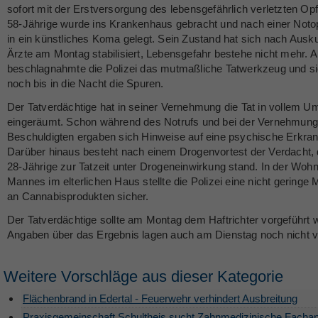
sofort mit der Erstversorgung des lebensgefährlich verletzten Op
58-Jährige wurde ins Krankenhaus gebracht und nach einer Noto
in ein künstliches Koma gelegt. Sein Zustand hat sich nach Ausku
Ärzte am Montag stabilisiert, Lebensgefahr bestehe nicht mehr. A
beschlagnahmte die Polizei das mutmaßliche Tatwerkzeug und si
noch bis in die Nacht die Spuren.
Der Tatverdächtige hat in seiner Vernehmung die Tat in vollem U
eingeräumt. Schon während des Notrufs und bei der Vernehmung
Beschuldigten ergaben sich Hinweise auf eine psychische Erkra
Darüber hinaus besteht nach einem Drogenvortest der Verdacht,
28-Jährige zur Tatzeit unter Drogeneinwirkung stand. In der Woh
Mannes im elterlichen Haus stellte die Polizei eine nicht geringe
an Cannabisprodukten sicher.
Der Tatverdächtige sollte am Montag dem Haftrichter vorgeführt 
Angaben über das Ergebnis lagen auch am Dienstag noch nicht v
Weitere Vorschläge aus dieser Kategorie
Flächenbrand in Edertal - Feuerwehr verhindert Ausbreitung
Praxisgemeinschaft Schultheis sucht Zahnmedizinische Fachan