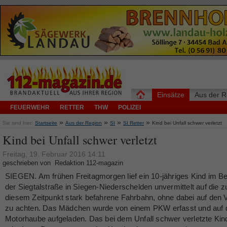
Einsätze
Aus der R
FEUERWEHR
RETTER
THW
POLIZEI
»
»
»
»
Sie sind hier:
Startseite
Aus der Region
SI
SI Retter
Kind bei Unfall schwer verletzt
Kind bei Unfall schwer verletzt
Freitag, 19. Februar 2016 14:11
geschrieben von Redaktion 112-magazin
SIEGEN. Am frühen Freitagmorgen lief ein 10-jähriges Kind im Be
der Siegtalstraße in Siegen-Niederschelden unvermittelt auf die z
diesem Zeitpunkt stark befahrene Fahrbahn, ohne dabei auf den 
zu achten. Das Mädchen wurde von einem PKW erfasst und auf 
Motorhaube aufgeladen. Das bei dem Unfall schwer verletzte Ki