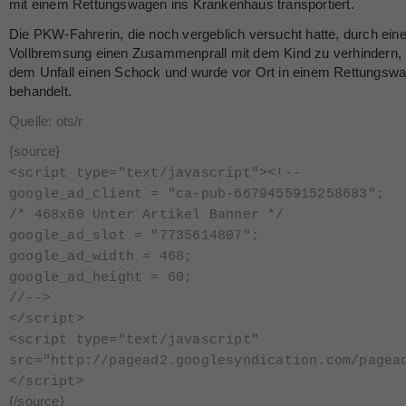
mit einem Rettungswagen ins Krankenhaus transportiert.
Die PKW-Fahrerin, die noch vergeblich versucht hatte, durch ein
Vollbremsung einen Zusammenprall mit dem Kind zu verhindern, er
dem Unfall einen Schock und wurde vor Ort in einem Rettungsw
behandelt.
Quelle: ots/r
{source}
<
script type="text/javascript"
>
<
!--
google_ad_client = "ca-pub-6679455915258683";
/* 468x60 Unter Artikel Banner */
google_ad_slot = "7735614807";
google_ad_width = 468;
google_ad_height = 60;
//--
>
<
/script
>
<
script type="text/javascript"
src="http://pagead2.googlesyndication.com/pagea
<
/script
>
{/source}