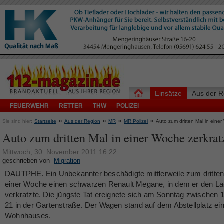
Einsätze
Aus der R
FEUERWEHR
RETTER
THW
POLIZEI
»
»
»
»
Sie sind hier:
Startseite
Aus der Region
MR
MR Polizei
Auto zum dritten Mal in einer
Auto zum dritten Mal in einer Woche zerkrat
Mittwoch, 30. November 2011 16:22
geschrieben von
Migration
DAUTPHE. Ein Unbekannter beschädigte mittlerweile zum dritten
einer Woche einen schwarzen Renault Megane, in dem er den L
verkratzte. Die jüngste Tat ereignete sich am Sonntag zwischen 
21 in der Gartenstraße. Der Wagen stand auf dem Abstellplatz ei
Wohnhauses.