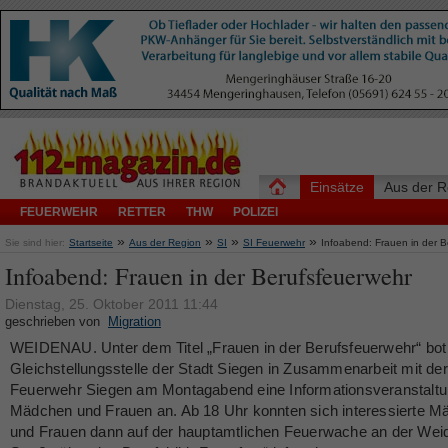
Einsätze
Aus der R
FEUERWEHR
RETTER
THW
POLIZEI
»
»
»
»
Sie sind hier:
Startseite
Aus der Region
SI
SI Feuerwehr
Infoabend: Frauen in der B
Infoabend: Frauen in der Berufsfeuerwehr
Dienstag, 25. Oktober 2011 11:44
geschrieben von
Migration
WEIDENAU. Unter dem Titel „Frauen in der Berufsfeuerwehr“ bot
Gleichstellungsstelle der Stadt Siegen in Zusammenarbeit mit der
Feuerwehr Siegen am Montagabend eine Informationsveranstaltu
Mädchen und Frauen an. Ab 18 Uhr konnten sich interessierte 
und Frauen dann auf der hauptamtlichen Feuerwache an der Wei