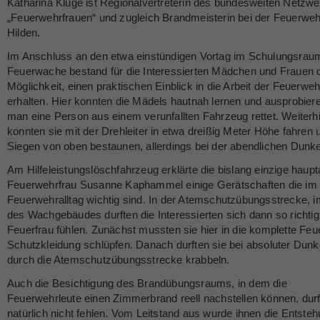
Katharina Kluge ist Regionalvertreterin des bundesweiten Netzw
„Feuerwehrfrauen“ und zugleich Brandmeisterin bei der Feuerweh
Hilden.
Im Anschluss an den etwa einstündigen Vortag im Schulungsrau
Feuerwache bestand für die Interessierten Mädchen und Frauen 
Möglichkeit, einen praktischen Einblick in die Arbeit der Feuerweh
erhalten. Hier konnten die Mädels hautnah lernen und ausprobiere
man eine Person aus einem verunfallten Fahrzeug rettet. Weiterh
konnten sie mit der Drehleiter in etwa dreißig Meter Höhe fahren 
Siegen von oben bestaunen, allerdings bei der abendlichen Dunkel
Am Hilfeleistungslöschfahrzeug erklärte die bislang einzige haupt
Feuerwehrfrau Susanne Kaphammel einige Gerätschaften die im
Feuerwehralltag wichtig sind. In der Atemschutzübungsstrecke, i
des Wachgebäudes durften die Interessierten sich dann so richtig
Feuerfrau fühlen. Zunächst mussten sie hier in die komplette Fe
Schutzkleidung schlüpfen. Danach durften sie bei absoluter Dunke
durch die Atemschutzübungsstrecke krabbeln.
Auch die Besichtigung des Brandübungsraums, in dem die
Feuerwehrleute einen Zimmerbrand reell nachstellen können, durf
natürlich nicht fehlen. Vom Leitstand aus wurde ihnen die Entste