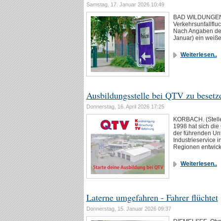
Samstag, 17. Januar 2026 10:49
BAD WILDUNGEN. E
Verkehrsunfallfluc
Nach Angaben der
Januar) ein weiß
Weiterlesen..
Ausbildungsstelle bei QTV zu besetz
Donnerstag, 16. April 2026 17:25
KORBACH. (Stelle
1998 hat sich di
der führenden Un
Industrieservice
Regionen entwick
Weiterlesen..
Laterne umgefahren - Fahrer flüchtet
Donnerstag, 15. Januar 2026 09:37