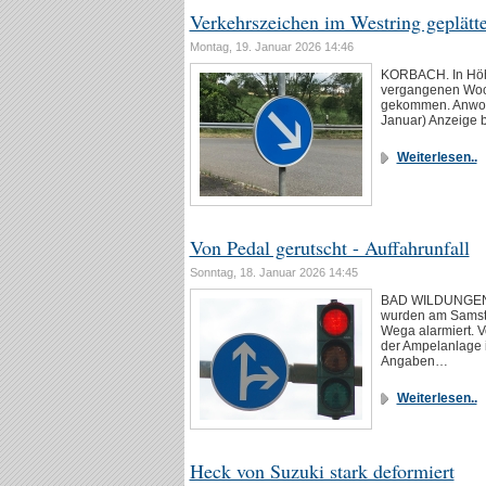
Verkehrszeichen im Westring geplätte
Montag, 19. Januar 2026 14:46
KORBACH. In Höhe 
vergangenen Woche
gekommen. Anwoh
Januar) Anzeige b
Weiterlesen..
Von Pedal gerutscht - Auffahrunfall
Sonntag, 18. Januar 2026 14:45
BAD WILDUNGEN. P
wurden am Samsta
Wega alarmiert. V
der Ampelanlage 
Angaben…
Weiterlesen..
Heck von Suzuki stark deformiert