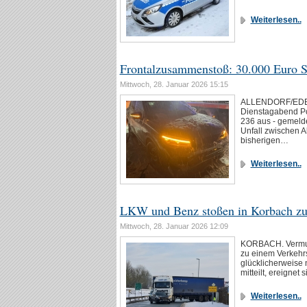
Weiterlesen..
Frontalzusammenstoß: 30.000 Euro 
Mittwoch, 28. Januar 2026 15:15
ALLENDORF/EDER.
Dienstagabend Po
236 aus - gemelde
Unfall zwischen A
bisherigen…
Weiterlesen..
LKW und Benz stoßen in Korbach 
Mittwoch, 28. Januar 2026 12:09
KORBACH. Vermut
zu einem Verkehrs
glücklicherweise 
mitteilt, ereigne
Weiterlesen..