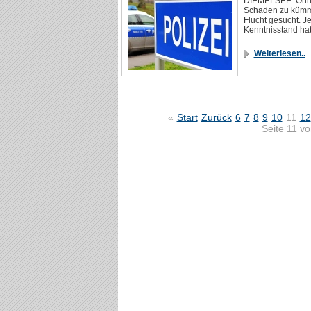
DIEMELSEE. Ohne 
Schaden zu kümme
Flucht gesucht. Je
Kenntnisstand ha
Weiterlesen..
«
Start
Zurück
6
7
8
9
10
11
12
Seite 11 v