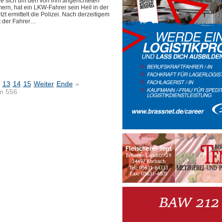
sich um den von ihm angerichteten
rn, hat ein LKW-Fahrer sein Heil in der
tzt ermittelt die Polizei. Nach derzeitigem
t der Fahrer…
13
14
15
Weiter
Ende
»
on 556