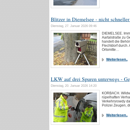
Blitzer in Diemelsee - nicht schnelle
Dienstag, 27. Januar 2026 09:46
DIEMELSEE. Immer
Aartalstraße zu G
handelt die Behör
Flechtdorf durch.
Ortsmitte…
Weiterlesen..
LKW auf drei Spuren unterwegs - G
Dienstag, 20. Januar 2026 14:20
KORBACH. Wildwes
rüpelhaften Verha
Verkehrsrowdy da
Polizei Zeugen, 
Weiterlesen..