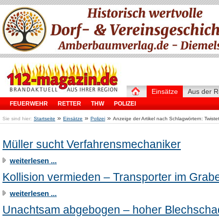
Einsätze
Aus der R
FEUERWEHR
RETTER
THW
POLIZEI
»
»
»
Sie sind hier:
Startseite
Einsätze
Polizei
Anzeige der Artikel nach Schlagwörtern: Twistet
Müller sucht Verfahrensmechaniker
weiterlesen ...
Kollision vermieden – Transporter im Grab
weiterlesen ...
Unachtsam abgebogen – hoher Blechsch