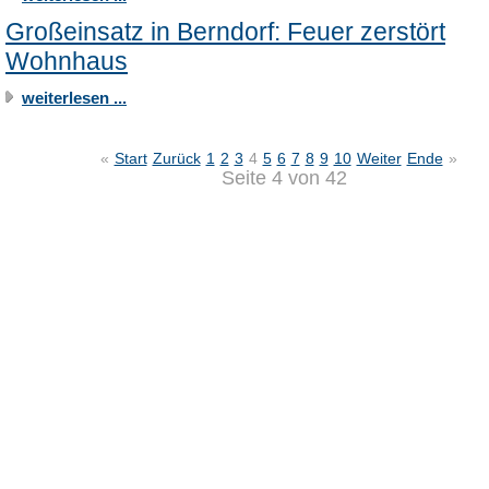
Großeinsatz in Berndorf: Feuer zerstört
Wohnhaus
weiterlesen ...
«
Start
Zurück
1
2
3
4
5
6
7
8
9
10
Weiter
Ende
»
Seite 4 von 42