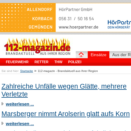
Einsätze
Aus der R
FEUERWEHR
RETTER
THW
POLIZEI
»
Sie sind hier:
Startseite
112-magazin - Brandaktuell aus Ihrer Region
Zahlreiche Unfälle wegen Glätte, mehrere
Verletzte
weiterlesen ...
Marsberger nimmt Arolserin glatt aufs Korn
weiterlesen ...