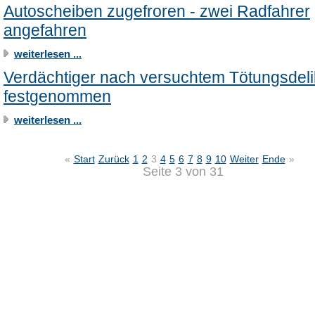
Autoscheiben zugefroren - zwei Radfahrer
angefahren
weiterlesen ...
Verdächtiger nach versuchtem Tötungsdeli
festgenommen
weiterlesen ...
«
Start
Zurück
1
2
3
4
5
6
7
8
9
10
Weiter
Ende
»
Seite 3 von 31