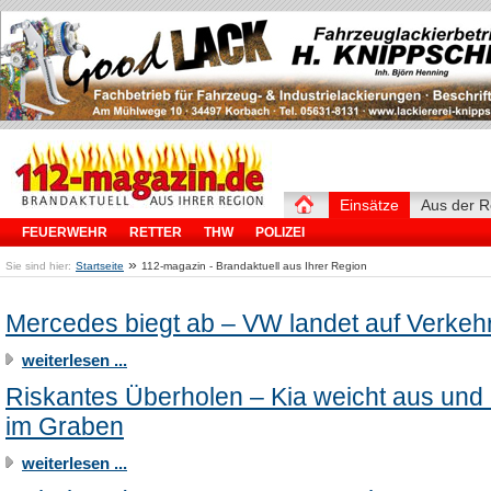
Einsätze
Aus der R
FEUERWEHR
RETTER
THW
POLIZEI
»
Sie sind hier:
Startseite
112-magazin - Brandaktuell aus Ihrer Region
Mercedes biegt ab – VW landet auf Verkehr
weiterlesen ...
Riskantes Überholen – Kia weicht aus und 
im Graben
weiterlesen ...