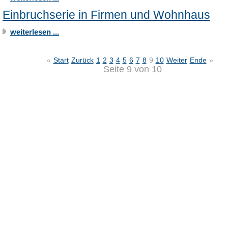
Einbruchserie in Firmen und Wohnhaus
weiterlesen ...
«
Start
Zurück
1
2
3
4
5
6
7
8
9
10
Weiter
Ende
»
Seite 9 von 10