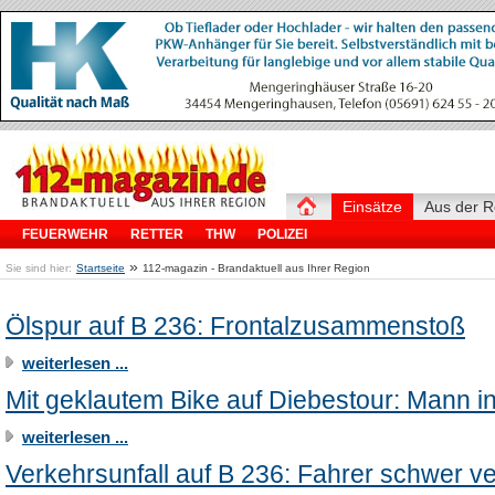
Einsätze
Aus der R
FEUERWEHR
RETTER
THW
POLIZEI
»
Sie sind hier:
Startseite
112-magazin - Brandaktuell aus Ihrer Region
Ölspur auf B 236: Frontalzusammenstoß
weiterlesen ...
Mit geklautem Bike auf Diebestour: Mann in
weiterlesen ...
Verkehrsunfall auf B 236: Fahrer schwer ve