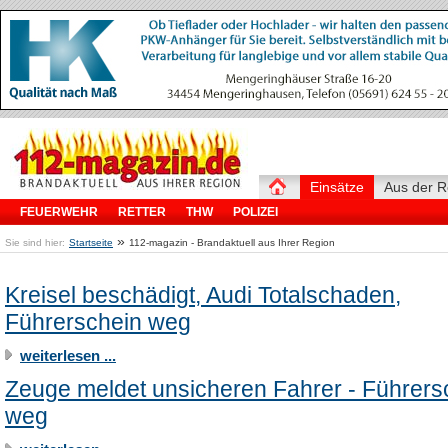
Einsätze
Aus der R
FEUERWEHR
RETTER
THW
POLIZEI
»
Sie sind hier:
Startseite
112-magazin - Brandaktuell aus Ihrer Region
Kreisel beschädigt, Audi Totalschaden,
Führerschein weg
weiterlesen ...
Zeuge meldet unsicheren Fahrer - Führers
weg