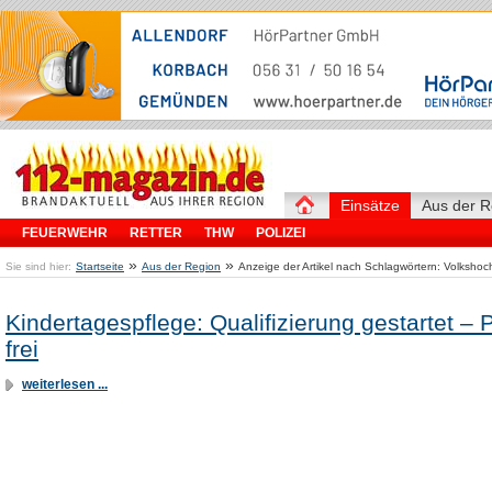
Einsätze
Aus der R
FEUERWEHR
RETTER
THW
POLIZEI
»
»
Sie sind hier:
Startseite
Aus der Region
Anzeige der Artikel nach Schlagwörtern: Volkshoc
Kindertagespflege: Qualifizierung gestartet – 
frei
weiterlesen ...