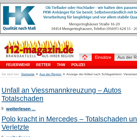
Einsätze
Aus der R
FEUERWEHR
RETTER
THW
POLIZEI
»
»
Sie sind hier:
Startseite
Aus der Region
Anzeige der Artikel nach Schlagwörtern: Viessm
Unfall an Viessmannkreuzung – Autos
Totalschaden
weiterlesen ...
Polo kracht in Mercedes – Totalschaden u
Verletzte