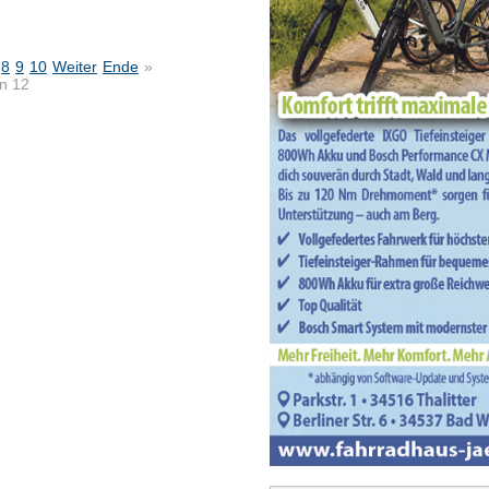
8
9
10
Weiter
Ende
»
on 12