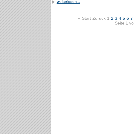
weiterlesen ...
«
Start
Zurück
1
2
3
4
5
6
7
Seite 1 v