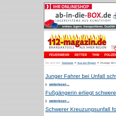
FEUERWEHR
RETTER
THW
POLIZEI
»
»
Sie sind hier:
Startseite
Aus der Region
Anzeige der 
Junger Fahrer bei Unfall sch
weiterlesen ...
Fußgängerin erliegt schwer
weiterlesen ...
Schwerer Kreuzungsunfall for