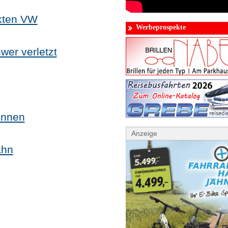
kten VW
Werbeprospekte
wer verletzt
ennen
Anzeige
ahn