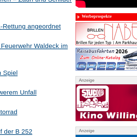
Werbeprospekte
h-Rettung angeordnet
 Feuerwehr Waldeck im
m Spiel
Anzeige
werem Unfall
torrad
f der B 252
Anzeige