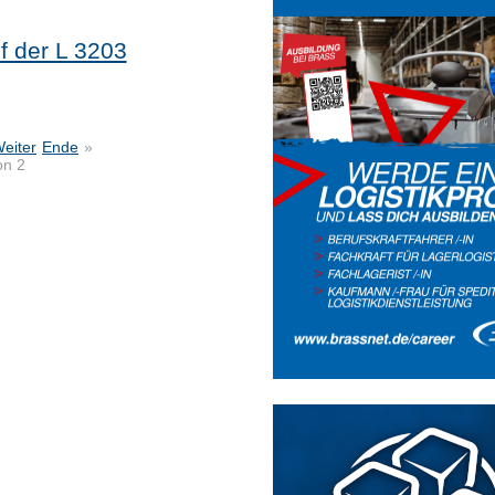
f der L 3203
eiter
Ende
»
on 2