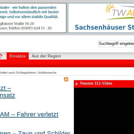
Einsätze
Aus der Region
rtikel nach Schlagwörtern: Unfallursache
Neustes 112-Video
zt –
nsatz
AM – Fahrer verletzt
en – Zaun und Schilder