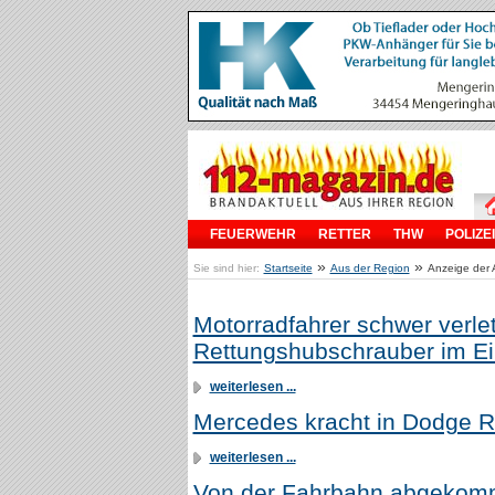
FEUERWEHR
RETTER
THW
POLIZEI
»
»
Sie sind hier:
Startseite
Aus der Region
Anzeige der A
Motorradfahrer schwer verlet
Rettungshubschrauber im Ei
weiterlesen ...
Mercedes kracht in Dodge R
weiterlesen ...
Von der Fahrbahn abgekomm