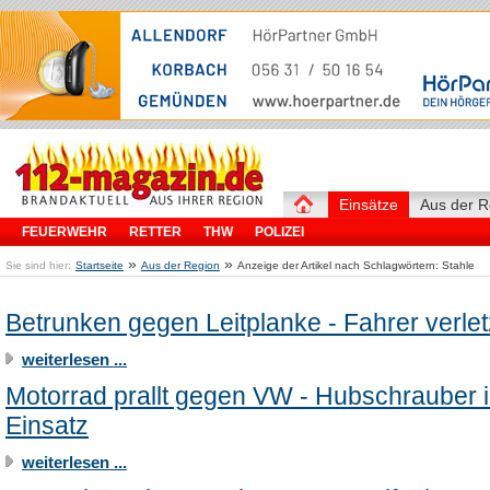
Einsätze
Aus der R
FEUERWEHR
RETTER
THW
POLIZEI
»
»
Sie sind hier:
Startseite
Aus der Region
Anzeige der Artikel nach Schlagwörtern: Stahle
Betrunken gegen Leitplanke - Fahrer verlet
weiterlesen ...
Motorrad prallt gegen VW - Hubschrauber 
Einsatz
weiterlesen ...