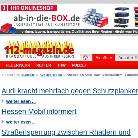
Einsätze
Aus der R
FEUERWEHR
RETTER
THW
POLIZEI
»
»
Sie sind hier:
Startseite
Aus der Region
Anzeige der Artikel nach Schlagwörtern: Schutzp
Audi kracht mehrfach gegen Schutzplanke
weiterlesen ...
Hessen Mobil informiert
weiterlesen ...
Straßensperrung zwischen Rhadern und