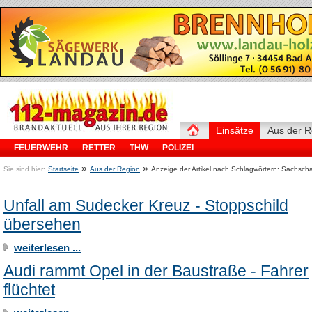
Einsätze
Aus der R
FEUERWEHR
RETTER
THW
POLIZEI
»
»
Sie sind hier:
Startseite
Aus der Region
Anzeige der Artikel nach Schlagwörtern: Sachsc
Unfall am Sudecker Kreuz - Stoppschild
übersehen
weiterlesen ...
Audi rammt Opel in der Baustraße - Fahrer
flüchtet