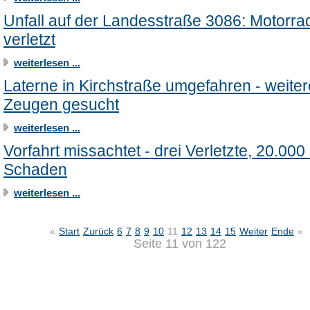
Unfall auf der Landesstraße 3086: Motorra
verletzt
weiterlesen ...
Laterne in Kirchstraße umgefahren - weiter
Zeugen gesucht
weiterlesen ...
Vorfahrt missachtet - drei Verletzte, 20.000
Schaden
weiterlesen ...
«
Start
Zurück
6
7
8
9
10
11
12
13
14
15
Weiter
Ende
»
Seite 11 von 122