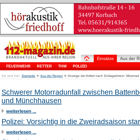
Einsätze
Aus der R
FEUERWEHR
RETTER
THW
POLIZEI
»
»
Sie sind hier:
Startseite
Aus der Region
Anzeige der Artikel nach Schlagwörtern: Motorrad
Schwerer Motorradunfall zwischen Battenb
und Münchhausen
weiterlesen ...
Polizei: Vorsichtig in die Zweiradsaison sta
weiterlesen ...