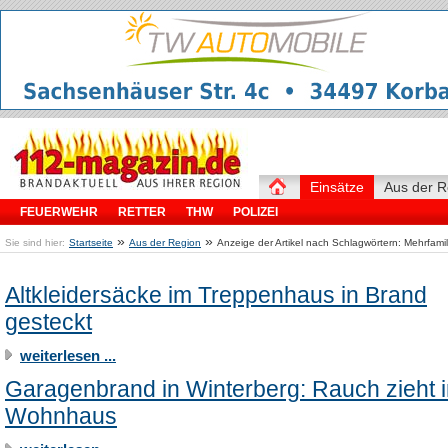
Einsätze
Aus der R
FEUERWEHR
RETTER
THW
POLIZEI
»
»
Sie sind hier:
Startseite
Aus der Region
Anzeige der Artikel nach Schlagwörtern: Mehrfami
Altkleidersäcke im Treppenhaus in Brand
gesteckt
weiterlesen ...
Garagenbrand in Winterberg: Rauch zieht 
Wohnhaus