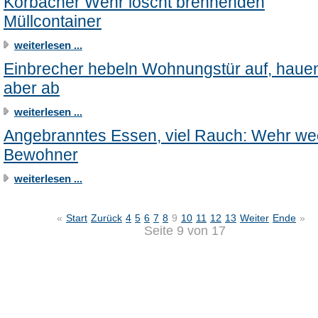
Korbacher Wehr löscht brennenden
Müllcontainer
weiterlesen ...
Einbrecher hebeln Wohnungstür auf, haue
aber ab
weiterlesen ...
Angebranntes Essen, viel Rauch: Wehr we
Bewohner
weiterlesen ...
«
Start
Zurück
4
5
6
7
8
9
10
11
12
13
Weiter
Ende
»
Seite 9 von 17